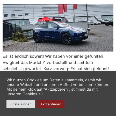
Es ist endlich soweit! Wir haben vor einer gefühlten
Ewigkeit das Model Y vorbestellt und seitdem
sehnlichst gewartet. Kurz vorweg: Es hat sich gelohnt!
Wir gehören mit zu den ERSTEN die das Model in
Wir nutzen Cookies um Daten zu sammeln, damit wir
Deutschland in Empfang nehmen dürfen! Checkt den
unsere Website und unseren Auftritt verbessern können.
Beitrag vom TESLA MAG!! Diese Ehre geben wir
Mit deinem Klick auf “Aktzeptieren”, stimmst du mit
natürlich gerne an EUCH ALLE weiter. […]
unseren Cookies zu.
Einstellungen
Aktzeptieren